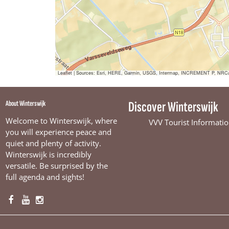
d
e
p
i
e
d
e
m
e
e
m
n
e
t
n
Leaflet
|
Sources: Esri, HERE, Garmin, USGS, Intermap, INCREMENT P, NRCan, E
i
t
e
i
e
About Winterswijk
Discover Winterswijk
Welcome to Winterswijk, where
VVV Tourist Informatio
you will experience peace and
quiet and plenty of activity.
Winterswijk is incredibly
versatile. Be surprised by the
full agenda and sights!
F
Y
I
a
o
n
c
u
s