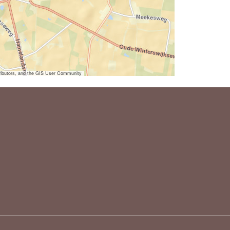
ibutors, and the GIS User Community