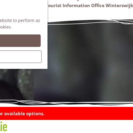
VVV Tourist Information Office Winterswijk
M
AGENDA
website to perform as
e
ookies.
n
u
r available options.
ie