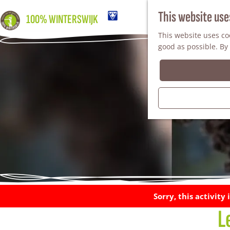
This website use
100% WINTERSWIJK
This website uses coo
good as possible. By 
Sorry, this activit
L