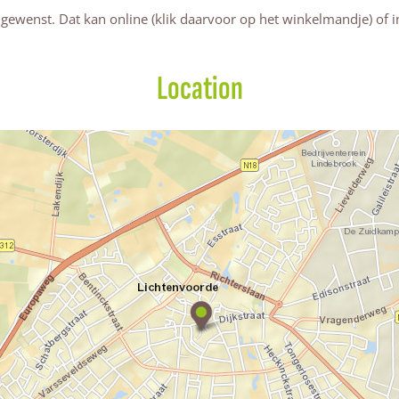
 gewenst. Dat kan online (klik daarvoor op het winkelmandje) of i
Location
L
e
z
i
n
g
|