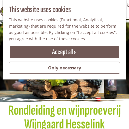
VVV Tourist Information Office Winterswijk
This website uses cookies
100% WINTERSWIJK
M
AGENDA
This website uses cookies (Functional, Analytical,
e
marketing) that are required for the website to perform
n
as good as possible. By clicking on "I accept all cookies",
u
you agree with the use of these cookies.
Accept all
Only necessary
Rondleiding en wijnproeverij
Wijngaard Hesselink