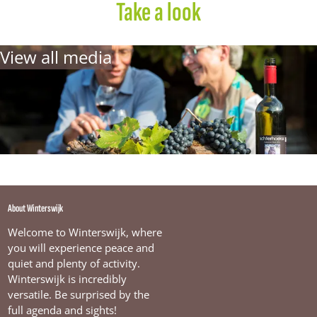
n
Take a look
p
r
o
View all media
e
v
e
r
i
j
W
i
j
n
g
a
a
About Winterswijk
r
d
Welcome to Winterswijk, where
H
you will experience peace and
e
quiet and plenty of activity.
s
Winterswijk is incredibly
s
versatile. Be surprised by the
e
l
full agenda and sights!