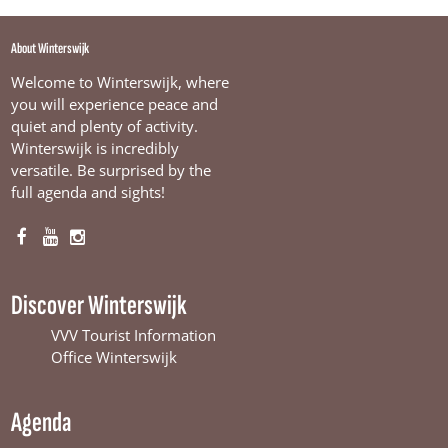
About Winterswijk
Welcome to Winterswijk, where
you will experience peace and
quiet and plenty of activity.
Winterswijk is incredibly
versatile. Be surprised by the
full agenda and sights!
F
Y
I
a
o
n
c
u
s
Discover Winterswijk
e
T
t
b
u
a
VVV Tourist Information
o
b
g
Office Winterswijk
o
e
r
k
W
a
Agenda
W
i
m
i
n
W