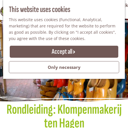
VVV Tourist Information Office Winterswijk
This website uses cookies
100% WINTERSWIJK
M
AGENDA
This website uses cookies (Functional, Analytical,
e
marketing) that are required for the website to perform
n
as good as possible. By clicking on "I accept all cookies",
u
you agree with the use of these cookies.
Accept all
Only necessary
Rondleiding: Klompenmakerij
ten Hagen