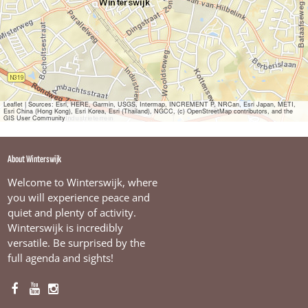
k
w
o
i
o
p
j
z
k
o
n
d
a
Leaflet
|
Sources: Esri, HERE, Garmin, USGS, Intermap, INCREMENT P, NRCan, Esri Japan, METI,
Esri China (Hong Kong), Esri Korea, Esri (Thailand), NGCC, (c) OpenStreetMap contributors, and the
g
GIS User Community
e
n
i
About Winterswijk
n
W
Welcome to Winterswijk, where
i
you will experience peace and
n
quiet and plenty of activity.
t
Winterswijk is incredibly
e
r
versatile. Be surprised by the
s
full agenda and sights!
w
i
j
F
Y
I
k