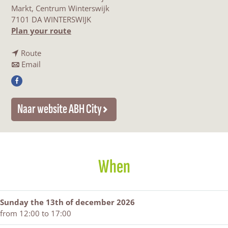
Markt, Centrum Winterswijk
7101 DA WINTERSWIJK
t
Plan your route
o
t
K
Route
t
o
e
Email
o
K
r
F
K
e
s
a
e
r
t
Naar website ABH City
c
r
s
k
e
s
t
o
b
t
k
o
o
k
o
p
o
o
o
z
When
k
o
p
o
K
p
z
n
e
z
o
d
r
o
n
a
Sunday the 13th of december 2026
s
n
d
g
from 12:00 to 17:00
t
d
a
e