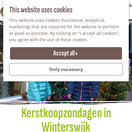
VVV Tourist Information Office Winterswijk
This website uses cookies
100% WINTERSWIJK
M
AGENDA
This website uses cookies (Functional, Analytical,
e
marketing) that are required for the website to perform
n
as good as possible. By clicking on "I accept all cookies",
u
you agree with the use of these cookies.
Accept all
Only necessary
Kerstkoopzondagen in
Winterswijk