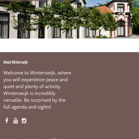
a
n
About Winterswijk
Welcome to Winterswijk, where
you will experience peace and
quiet and plenty of activity.
Winterswijk is incredibly
versatile. Be surprised by the
full agenda and sights!
F
Y
I
a
o
n
c
u
s