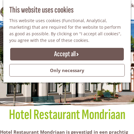
VVV Tourist Information Office Winterswijk
This website uses cookies
100% WINTERSWIJK
M
AGENDA
This website uses cookies (Functional, Analytical,
e
marketing) that are required for the website to perform
n
as good as possible. By clicking on "I accept all cookies",
u
you agree with the use of these cookies.
Accept all
Only necessary
Hotel Restaurant Mondriaan
Hotel Restaurant Mondriaan is gevestigd in een prachtig