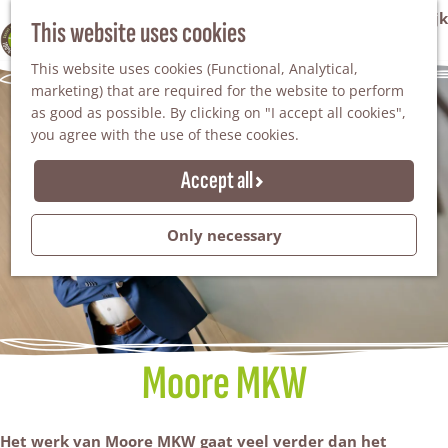
VVV Tourist Information Office Winterswijk
This website uses cookies
100% WINTERSWIJK
M
AGENDA
This website uses cookies (Functional, Analytical,
e
marketing) that are required for the website to perform
n
as good as possible. By clicking on "I accept all cookies",
u
you agree with the use of these cookies.
Accept all
Only necessary
Moore MKW
Het werk van Moore MKW gaat veel verder dan het