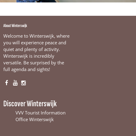
About Winterswijk
Welcome to Winterswijk, where
you will experience peace and
quiet and plenty of activity.
Winterswijk is incredibly
versatile. Be surprised by the
full agenda and sights!
F
Y
I
a
o
n
c
u
s
Discover Winterswijk
e
T
t
b
u
a
VVV Tourist Information
o
b
g
Office Winterswijk
o
e
r
k
W
a