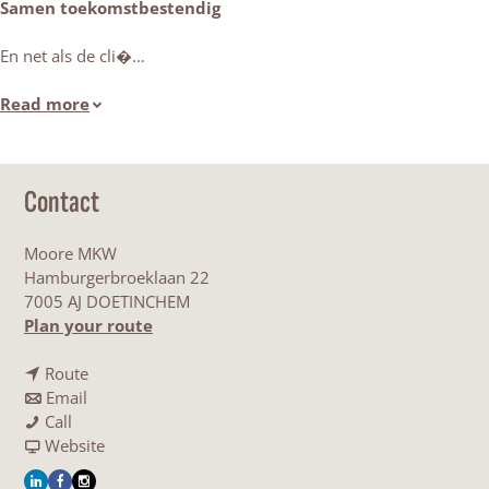
Samen toekomstbestendig
En net als de cli�…
Read more
Contact
Moore MKW
Hamburgerbroeklaan 22
7005 AJ DOETINCHEM
t
Plan your route
o
t
M
Route
t
o
o
Email
M
o
M
o
Call
o
M
o
F
r
Website
o
o
o
r
e