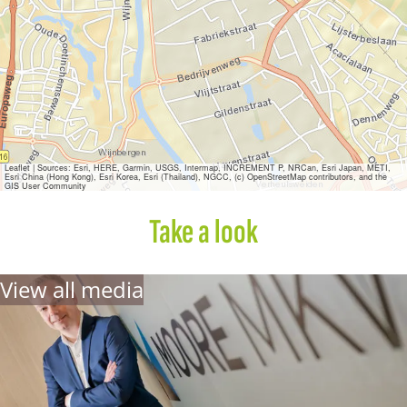
r
e
M
K
W
Leaflet
|
Sources: Esri, HERE, Garmin, USGS, Intermap, INCREMENT P, NRCan, Esri Japan, METI,
Esri China (Hong Kong), Esri Korea, Esri (Thailand), NGCC, (c) OpenStreetMap contributors, and the
GIS User Community
Take a look
View all media