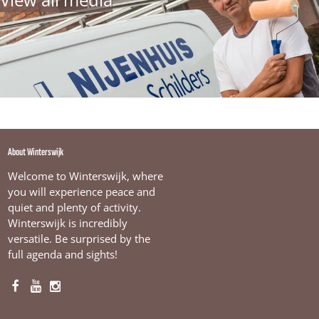
About Winterswijk
Welcome to Winterswijk, where
you will experience peace and
quiet and plenty of activity.
Winterswijk is incredibly
versatile. Be surprised by the
full agenda and sights!
F
Y
I
a
o
n