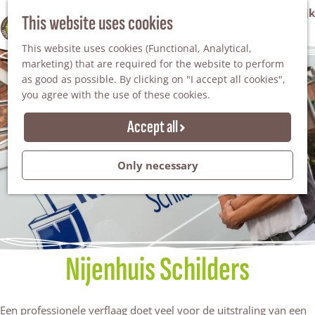
VVV Tourist Information Office Winterswijk
This website uses cookies
100% WINTERSWIJK
M
AGENDA
This website uses cookies (Functional, Analytical,
e
marketing) that are required for the website to perform
n
as good as possible. By clicking on "I accept all cookies",
u
you agree with the use of these cookies.
Accept all
Only necessary
Nijenhuis Schilders
Een professionele verflaag doet veel voor de uitstraling van een