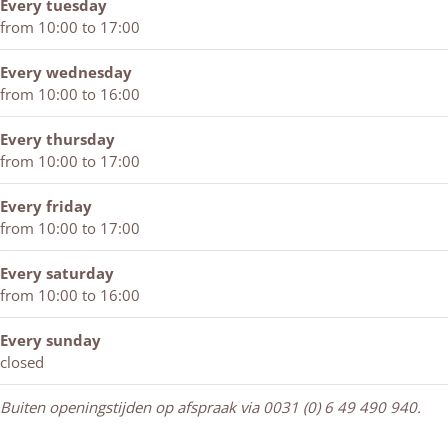
B
e
i
s
r
s
i
i
Every tuesday
i
B
k
w
s
w
n
j
from 10:00 to 17:00
k
i
e
i
w
i
t
k
e
k
s
j
i
j
e
Every wednesday
s
e
W
k
j
k
r
from 10:00 to 16:00
W
s
i
k
s
i
W
n
w
Every thursday
n
i
t
i
from 10:00 to 17:00
t
n
e
j
e
t
r
k
Every friday
r
e
s
from 10:00 to 17:00
s
r
w
w
s
i
Every saturday
i
w
j
from 10:00 to 16:00
j
i
k
k
j
Every sunday
k
closed
Buiten openingstijden op afspraak via 0031 (0) 6 49 490 940.