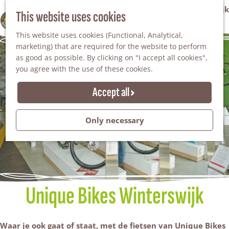
VVV Tourist Information Office Winterswijk
This website uses cookies
100% WINTERSWIJK
M
AGENDA
This website uses cookies (Functional, Analytical,
e
marketing) that are required for the website to perform
n
as good as possible. By clicking on "I accept all cookies",
u
you agree with the use of these cookies.
Accept all
Only necessary
Unique Bikes Winterswijk
Waar je ook gaat of staat, met de fietsen van Unique Bikes