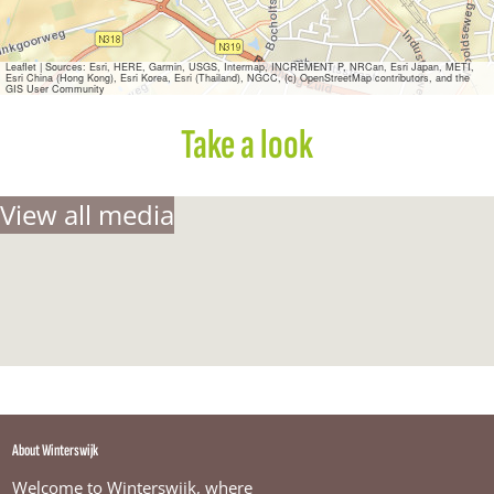
s
W
i
n
Leaflet
|
Sources: Esri, HERE, Garmin, USGS, Intermap, INCREMENT P, NRCan, Esri Japan, METI,
Esri China (Hong Kong), Esri Korea, Esri (Thailand), NGCC, (c) OpenStreetMap contributors, and the
t
GIS User Community
e
r
Take a look
s
w
i
View all media
j
k
About Winterswijk
Welcome to Winterswijk, where