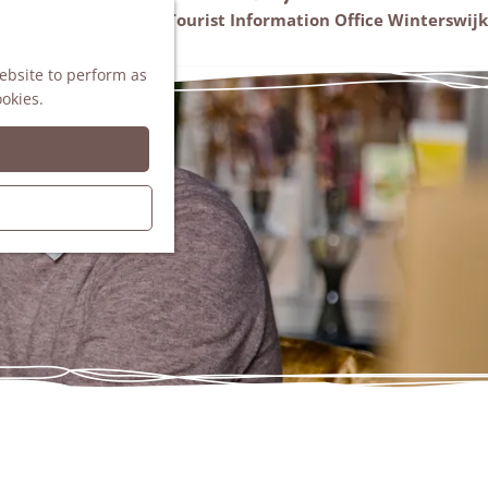
VVV Tourist Information Office Winterswijk
M
AGENDA
website to perform as
e
ookies.
n
u