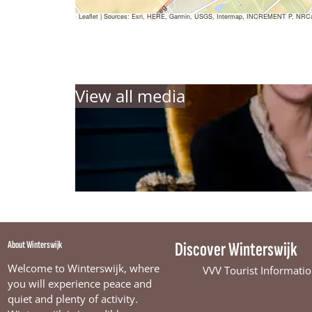
Leaflet
|
Sources: Esri, HERE, Garmin, USGS, Intermap, INCREMENT P, NRCan, E
View all media
About Winterswijk
Discover Winterswijk
Welcome to Winterswijk, where
VVV Tourist Informatio
you will experience peace and
quiet and plenty of activity.