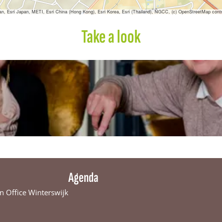
d
6
sri Japan, METI, Esri China (Hong Kong), Esri Korea, Esri (Thailand), NGCC, (c) OpenStreetMap contr
1
Take a look
Agenda
n Office Winterswijk