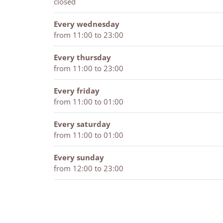
r
t
closed
1
6
1
l
o
r
1
e
b
o
n
Every wednesday
a
b
d
from 11:00 to 23:00
r
a
6
B
r
1
Every thursday
l
B
from 11:00 to 23:00
e
l
n
e
Every friday
d
n
from 11:00 to 01:00
6
d
1
6
Every saturday
1
from 11:00 to 01:00
Every sunday
from 12:00 to 23:00