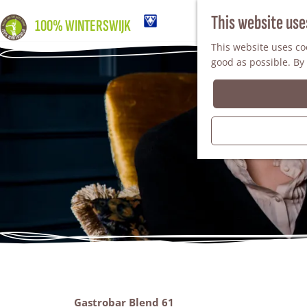
This website use
100% WINTERSWIJK
This website uses coo
good as possible. By 
Gastrobar Blend 61