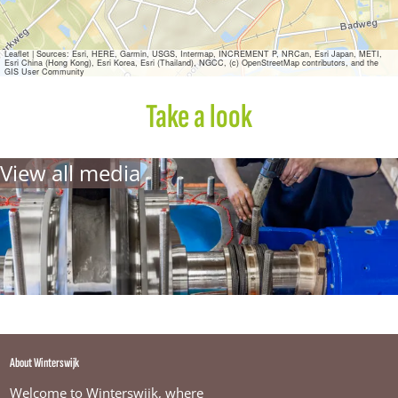
Leaflet
|
Sources: Esri, HERE, Garmin, USGS, Intermap, INCREMENT P, NRCan, Esri Japan, METI,
Esri China (Hong Kong), Esri Korea, Esri (Thailand), NGCC, (c) OpenStreetMap contributors, and the
GIS User Community
Take a look
View all media
About Winterswijk
Welcome to Winterswijk, where