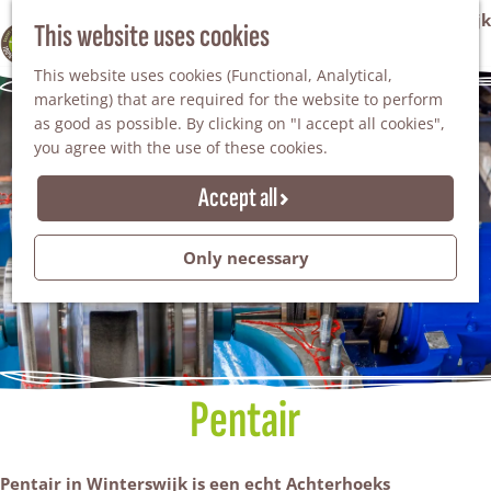
VVV Tourist Information Office Winterswijk
This website uses cookies
100% WINTERSWIJK
M
AGENDA
This website uses cookies (Functional, Analytical,
e
marketing) that are required for the website to perform
n
as good as possible. By clicking on "I accept all cookies",
u
you agree with the use of these cookies.
Accept all
Only necessary
Pentair
Pentair in Winterswijk is een echt Achterhoeks