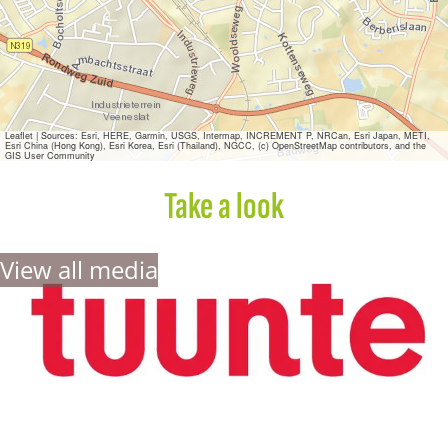
F
a
s
h
i
o
n
Leaflet
|
Sources: Esri, HERE, Garmin, USGS, Intermap, INCREMENT P, NRCan, Esri Japan, METI,
Esri China (Hong Kong), Esri Korea, Esri (Thailand), NGCC, (c) OpenStreetMap contributors, and the
GIS User Community
Take a look
View all media