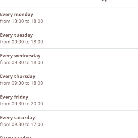
o
h
s
h
t
o
k
i
h
i
e
n
Every monday
T
o
i
o
F
from 13:00 to 18:00
u
n
o
n
a
u
n
s
n
Every tuesday
h
t
from 09:30 to 18:00
i
e
o
F
n
Every wednesday
a
from 09:30 to 18:00
s
h
Every thursday
i
from 09:30 to 18:00
o
n
Every friday
from 09:30 to 20:00
Every saturday
from 09:30 to 17:00