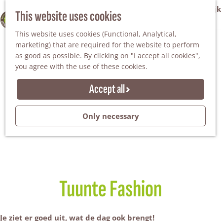
VVV Tourist Information Office Winterswijk
This website uses cookies
100% WINTERSWIJK
M
AGENDA
This website uses cookies (Functional, Analytical,
e
marketing) that are required for the website to perform
n
as good as possible. By clicking on "I accept all cookies",
u
you agree with the use of these cookies.
Accept all
Only necessary
Tuunte Fashion
Je ziet er goed uit, wat de dag ook brengt!