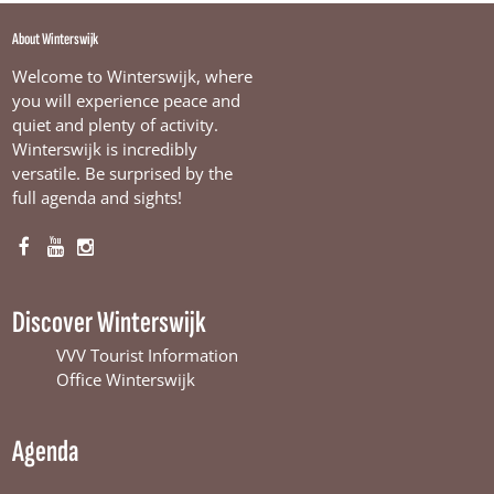
About Winterswijk
Welcome to Winterswijk, where
you will experience peace and
quiet and plenty of activity.
Winterswijk is incredibly
versatile. Be surprised by the
full agenda and sights!
F
Y
I
a
o
n
c
u
s
Discover Winterswijk
e
T
t
b
u
a
VVV Tourist Information
o
b
g
Office Winterswijk
o
e
r
k
W
a
Agenda
W
i
m
i
n
W