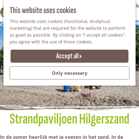
VVV Tourist Information Office Winterswijk
This website uses cookies
100% WINTERSWIJK
M
AGENDA
This website uses cookies (Functional, Analytical,
e
marketing) that are required for the website to perform
n
as good as possible. By clicking on "I accept all cookies",
u
you agree with the use of these cookies.
Accept all
Only necessary
Strandpaviljoen Hilgerszand
In de zomer heerlijk met je voeten in het zand. In de