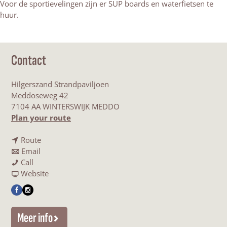
Voor de sportievelingen zijn er SUP boards en waterfietsen te
huur.
Contact
Hilgerszand Strandpaviljoen
Meddoseweg 42
7104 AA WINTERSWIJK MEDDO
t
Plan your route
o
t
S
Route
t
o
t
Email
S
o
S
r
Call
t
S
t
F
a
Website
r
t
r
r
n
F
I
a
r
a
o
d
a
n
n
a
n
m
p
Meer info
c
s
d
n
d
S
a