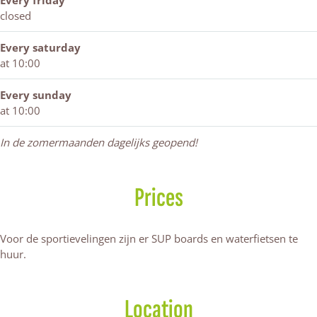
Every friday
i
H
z
closed
l
i
a
g
l
n
Every saturday
e
g
d
at 10:00
r
e
s
r
Every sunday
z
s
at 10:00
a
z
n
a
In de zomermaanden dagelijks geopend!
d
n
d
Prices
Voor de sportievelingen zijn er SUP boards en waterfietsen te
huur.
Location