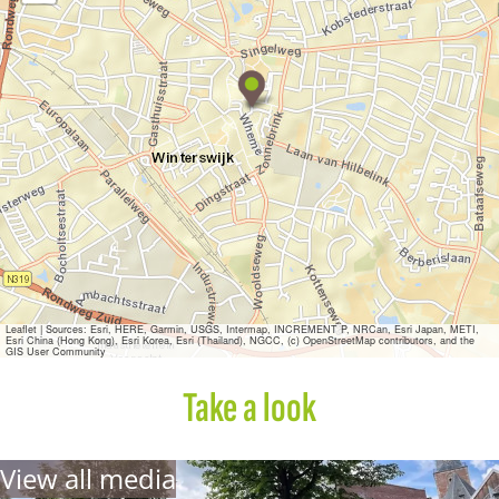
l
e
l
M
i
n
i
M
a
n
n
a
|
S
u
p
e
Leaflet
|
Sources: Esri, HERE, Garmin, USGS, Intermap, INCREMENT P, NRCan, Esri Japan, METI,
Esri China (Hong Kong), Esri Korea, Esri (Thailand), NGCC, (c) OpenStreetMap contributors, and the
r
GIS User Community
m
a
Take a look
r
k
t
View all media
e
n