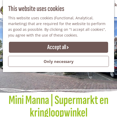
VVV Tourist Information Office Winterswijk
This website uses cookies
100% WINTERSWIJK
M
AGENDA
This website uses cookies (Functional, Analytical,
e
marketing) that are required for the website to perform
n
as good as possible. By clicking on "I accept all cookies",
u
you agree with the use of these cookies.
Accept all
Only necessary
Mini Manna | Supermarkt en
kringloopwinkel