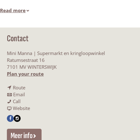
Read more
Contact
Mini Manna | Supermarkt en kringloopwinkel
Ratumsestraat 16
7101 MV WINTERSWIJK
t
Plan your route
o
t
M
Route
t
o
i
Email
M
o
M
n
Call
i
M
i
F
i
Website
n
i
n
r
M
F
I
i
n
i
o
a
a
n
M
i
M
m
n
Meer info
c
s
a
M
a
M
n