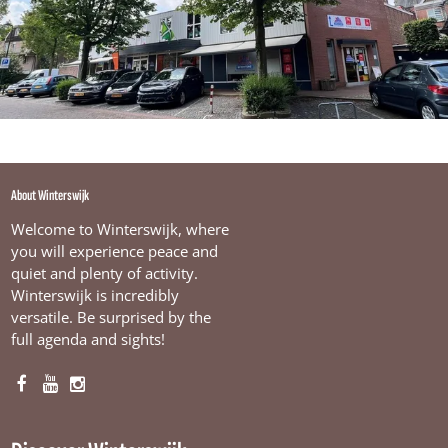
k
r
i
n
g
l
o
o
p
w
i
About Winterswijk
n
k
Welcome to Winterswijk, where
e
you will experience peace and
l
quiet and plenty of activity.
Winterswijk is incredibly
versatile. Be surprised by the
full agenda and sights!
F
Y
I
a
o
n
c
u
s